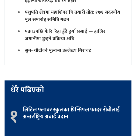
इङ्ल्यान्डविरुद्ध ४४ रन प्रहार
पशुपति क्षेत्रमा महाशिवरात्रि तयारी तीव्र: १७१ सदस्यीय
मूल समारोह समिति गठन
पक्राउपछि फेरि रिहा हुँदै दुर्गा प्रसाईं — हाजिर
जमानीमा छुट्ने प्रक्रिया अघि
सुन–चाँदीको मूल्यमा उल्लेख्य गिरावट
धेरै पढिएको
१
लिटिल फ्लावर स्कुलका प्रिन्सिपल फादर रोवीलाई
अन्तर्राष्ट्रिय अवार्ड प्रदान