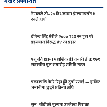
भर्खरै प्रकाशित
नेपालले टी–२० विश्वकपमा इंग्ल्यान्डसँग ४
रनले हार्यो
दीपेन्द्र सिंह ऐरीले २००० T20 रन पूरा गरे,
इङ्ल्यान्डविरुद्ध ४४ रन प्रहार
पशुपति क्षेत्रमा महाशिवरात्रि तयारी तीव्र: १७१
सदस्यीय मूल समारोह समिति गठन
पक्राउपछि फेरि रिहा हुँदै दुर्गा प्रसाईं — हाजिर
जमानीमा छुट्ने प्रक्रिया अघि
सुन–चाँदीको मूल्यमा उल्लेख्य गिरावट