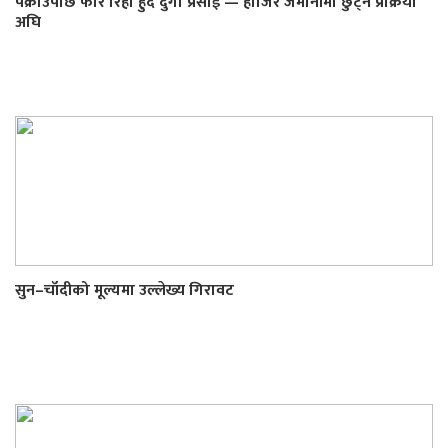
पक्राउपछि फेरि रिहा हुँदै दुर्गा प्रसाईं — हाजिर जमानीमा छुट्ने प्रक्रिया
अघि
सुन–चाँदीको मूल्यमा उल्लेख्य गिरावट