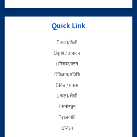
Quick Link
कला/शैली
कृषि / उत्पादन
विचार/ब्लग
विज्ञान/प्रविधि
विश्व / प्रवास
कला/शैली
मनोरञ्जन
राजनीति
शिक्षा