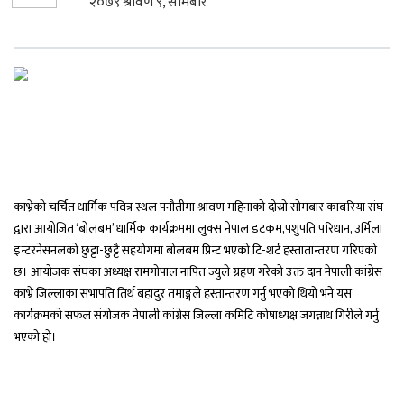
२०७९ श्रावण ९, सोमबार
काभ्रेको चर्चित धार्मिक पवित्र स्थल पनौतीमा श्रावण महिनाको दोस्रो सोमबार काबरिया संघ
द्वारा आयोजित ‘बोलबम’ धार्मिक कार्यक्रममा लुक्स नेपाल डटकम,पशुपति परिधान, उर्मिला
इन्टरनेसनलको छुट्टा-छुट्टै सहयोगमा बोलबम प्रिन्ट भएको टि-शर्ट हस्तातान्तरण गरिएको
छ। आयोजक संघका अध्यक्ष रामगोपाल नापित ज्युले ग्रहण गरेको उक्त दान नेपाली कांग्रेस
काभ्रे जिल्लाका सभापति तिर्थ बहादुर तमाङ्गले हस्तान्तरण गर्नु भएको थियो भने यस
कार्यक्रमको सफल संयोजक नेपाली कांग्रेस जिल्ला कमिटि कोषाध्यक्ष जगन्नाथ गिरीले गर्नु
भएको हो।