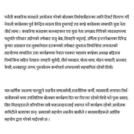
पनौती काबरिया संस्थाले आयोजना गरेको बोलबम तिर्थयात्रीहरुका लागि टिसर्ट वितरण गर्दै
नेपाली कांग्रेसका पुर्व केन्द्रिय सदस्य शिव हुमागाईं एवं काभ्रे कांग्रेसका सभापति युवा नेता
तीर्थ लामा । काबरिया संस्थाका सल्लाहकार एवं युवा नेता जगन्नाथ गिरिको व्यवस्थापनमा
पशुपति परिधान उद्योगको तर्फबाट राजु श्रेष्ठ, शिवहरि भट्टराई, उर्मिला इन्टरनेश्नलका दिपेन्द्र
कुमार अग्रवाल एवं लुक्सनेपाल डटकमको तर्फबाट शुभराज तिमल्सिना लगायतको
सहयोगमा संचालित उक्त कार्यक्रममा नेपाल पत्रकार महासंघ काभ्रेका अध्यक्ष बद्रिराज
तिमल्सिना सहित नेताहरु रामहरि सुवेदी, तीर्थ पसखल, भोला थापा, मोहन भण्डारी, प्रल्लाद
केसी, धनबहादुर जंगम, पुरुसोत्तम कर्माचार्य लगायतको सहभागिता रहेको थियो।
यस धार्मिक स्थलमा पाल्नुहुने स्थानीय समाजसेवी,राजनीतिक कर्मी, व्यवसायी लगायत तिर्थ-
यात्रीकाको भव्य उपस्थितिमा बोलबम कार्यक्रम दिन भर निरन्तर रहेको थियो भने पुजा-प्रसाद,
खिर मिठाइहरुले वरिपरिका सबै भक्तजनहरुलाई स्वागत गर्ने कार्यक्रम रहेको आयोजक
कमिटीले बताएका छन्। प्रसादको सहयोग स्थानीय बासीले र ब्यवसायीहरूले आर्थिक
सहयोग द्वारा गरेको पाईएको छ ।