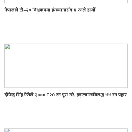
नेपालले टी–२० विश्वकपमा इंग्ल्यान्डसँग ४ रनले हार्यो
दीपेन्द्र सिंह ऐरीले २००० T20 रन पूरा गरे, इङ्ल्यान्डविरुद्ध ४४ रन प्रहार