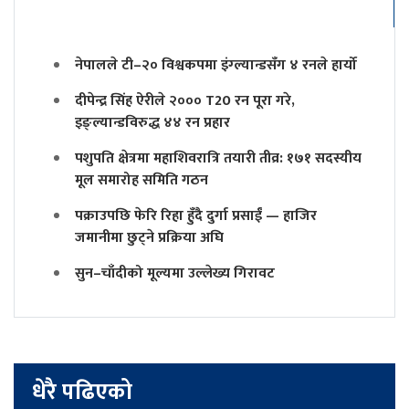
नेपालले टी–२० विश्वकपमा इंग्ल्यान्डसँग ४ रनले हार्यो
दीपेन्द्र सिंह ऐरीले २००० T20 रन पूरा गरे,
इङ्ल्यान्डविरुद्ध ४४ रन प्रहार
पशुपति क्षेत्रमा महाशिवरात्रि तयारी तीव्र: १७१ सदस्यीय
मूल समारोह समिति गठन
पक्राउपछि फेरि रिहा हुँदै दुर्गा प्रसाईं — हाजिर
जमानीमा छुट्ने प्रक्रिया अघि
सुन–चाँदीको मूल्यमा उल्लेख्य गिरावट
धेरै पढिएको