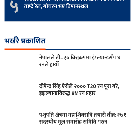
५
ताप्दै रेल, गौचरन भए विमानस्थल
भर्खरै प्रकाशित
नेपालले टी–२० विश्वकपमा इंग्ल्यान्डसँग ४
रनले हार्यो
दीपेन्द्र सिंह ऐरीले २००० T20 रन पूरा गरे,
इङ्ल्यान्डविरुद्ध ४४ रन प्रहार
पशुपति क्षेत्रमा महाशिवरात्रि तयारी तीव्र: १७१
सदस्यीय मूल समारोह समिति गठन