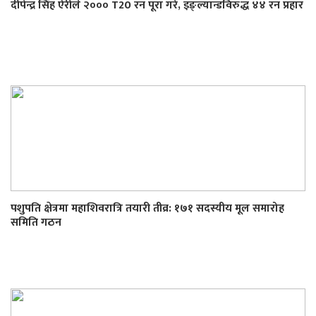
दीपेन्द्र सिंह ऐरीले २००० T20 रन पूरा गरे, इङ्ल्यान्डविरुद्ध ४४ रन प्रहार
पशुपति क्षेत्रमा महाशिवरात्रि तयारी तीव्र: १७१ सदस्यीय मूल समारोह
समिति गठन