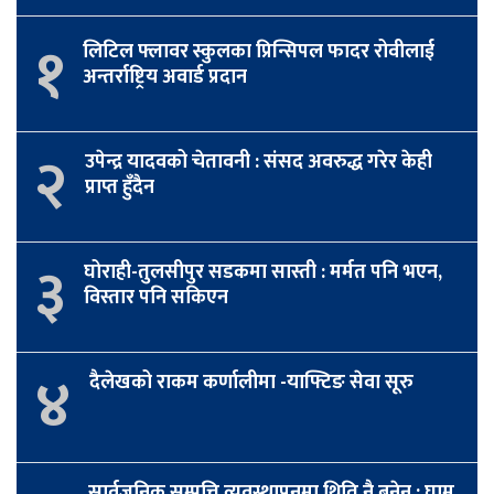
१
लिटिल फ्लावर स्कुलका प्रिन्सिपल फादर रोवीलाई
अन्तर्राष्ट्रिय अवार्ड प्रदान
२
उपेन्द्र यादवको चेतावनी : संसद अवरुद्ध गरेर केही
प्राप्त हुँदैन
३
घोराही-तुलसीपुर सडकमा सास्ती : मर्मत पनि भएन,
विस्तार पनि सकिएन
४
दैलेखको राकम कर्णालीमा -याफ्टिङ सेवा सूरु
सार्वजनिक सम्पत्ति व्यवस्थापनमा थिति नै बनेन : घाम