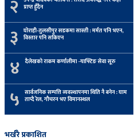
२
उपेन्द्र यादवको चेतावनी : संसद अवरुद्ध गरेर केही
प्राप्त हुँदैन
३
घोराही-तुलसीपुर सडकमा सास्ती : मर्मत पनि भएन,
विस्तार पनि सकिएन
४
दैलेखको राकम कर्णालीमा -याफ्टिङ सेवा सूरु
५
सार्वजनिक सम्पत्ति व्यवस्थापनमा थिति नै बनेन : घाम
ताप्दै रेल, गौचरन भए विमानस्थल
भर्खरै प्रकाशित