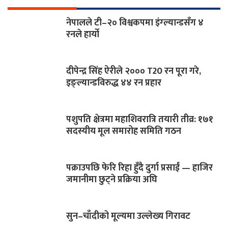
नेपालले टी–२० विश्वकपमा इंग्ल्यान्डसँग ४
रनले हार्यो
दीपेन्द्र सिंह ऐरीले २००० T20 रन पूरा गरे,
इङ्ल्यान्डविरुद्ध ४४ रन प्रहार
पशुपति क्षेत्रमा महाशिवरात्रि तयारी तीव्र: १७१
सदस्यीय मूल समारोह समिति गठन
पक्राउपछि फेरि रिहा हुँदै दुर्गा प्रसाईं — हाजिर
जमानीमा छुट्ने प्रक्रिया अघि
सुन–चाँदीको मूल्यमा उल्लेख्य गिरावट