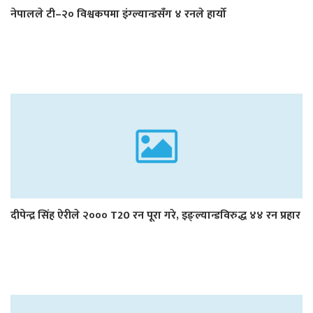
नेपालले टी–२० विश्वकपमा इंग्ल्यान्डसँग ४ रनले हार्यो
दीपेन्द्र सिंह ऐरीले २००० T20 रन पूरा गरे, इङ्ल्यान्डविरुद्ध ४४ रन प्रहार