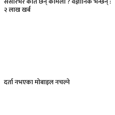
संसारभर कति छन् कमिला ? वैज्ञानिक भन्छन् :
२ लाख खर्ब
दर्ता नभएका मोबाइल नचल्ने