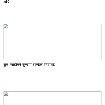
अघि
सुन–चाँदीको मूल्यमा उल्लेख्य गिरावट