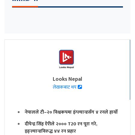
Looks Nepal
लेखकबाट थप
नेपालले टी–२० विश्वकपमा इंग्ल्यान्डसँग ४ रनले हार्यो
दीपेन्द्र सिंह ऐरीले २००० T20 रन पूरा गरे,
इङ्ल्यान्डविरुद्ध ४४ रन प्रहार