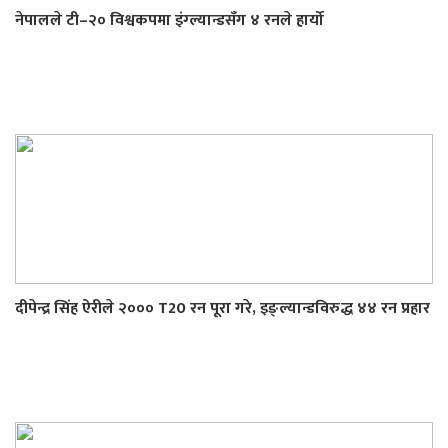
नेपालले टी–२० विश्वकपमा इंग्ल्यान्डसँग ४ रनले हार्यो
दीपेन्द्र सिंह ऐरीले २००० T20 रन पूरा गरे, इङ्ल्यान्डविरुद्ध ४४ रन प्रहार