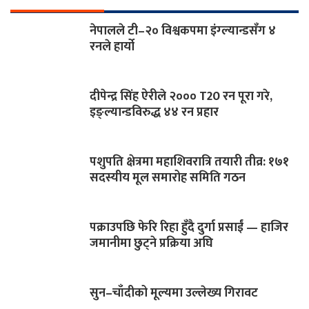
नेपालले टी–२० विश्वकपमा इंग्ल्यान्डसँग ४
रनले हार्यो
दीपेन्द्र सिंह ऐरीले २००० T20 रन पूरा गरे,
इङ्ल्यान्डविरुद्ध ४४ रन प्रहार
पशुपति क्षेत्रमा महाशिवरात्रि तयारी तीव्र: १७१
सदस्यीय मूल समारोह समिति गठन
पक्राउपछि फेरि रिहा हुँदै दुर्गा प्रसाईं — हाजिर
जमानीमा छुट्ने प्रक्रिया अघि
सुन–चाँदीको मूल्यमा उल्लेख्य गिरावट