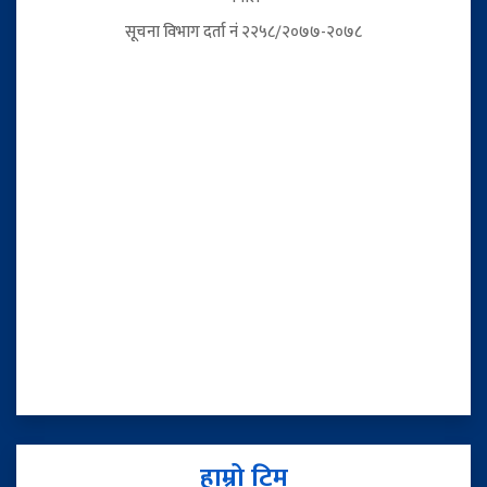
सूचना विभाग दर्ता नं २२५८/२०७७-२०७८
हाम्रो टिम