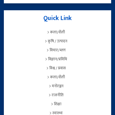
Quick Link
कला/शैली
कृषि / उत्पादन
विचार/ब्लग
विज्ञान/प्रविधि
विश्व / प्रवास
कला/शैली
मनोरञ्जन
राजनीति
शिक्षा
स्वास्थ्य