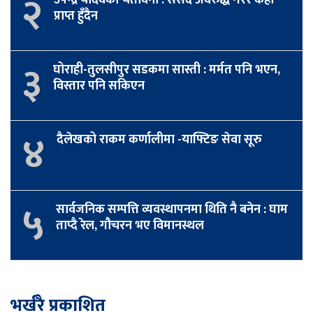
२
प्राप्त हुँदैन
३
घोराही-तुलसीपुर सडकमा सास्ती : मर्मत पनि भएन,
विस्तार पनि सकिएन
४
दैलेखको राकम कर्णालीमा -याफ्टिङ सेवा सूरु
५
सार्वजनिक सम्पत्ति व्यवस्थापनमा थिति नै बनेन : घाम
ताप्दै रेल, गौचरन भए विमानस्थल
भर्खरै प्रकाशित