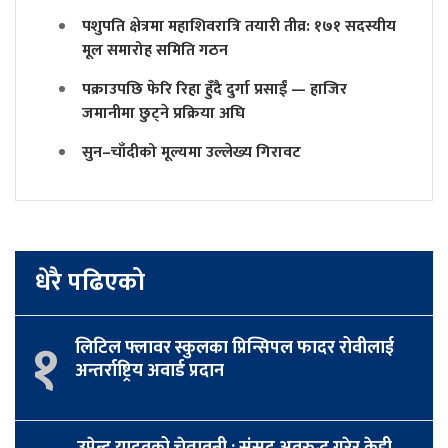
पशुपति क्षेत्रमा महाशिवरात्रि तयारी तीव्र: १७१ सदस्यीय
मूल समारोह समिति गठन
पक्राउपछि फेरि रिहा हुँदै दुर्गा प्रसाईं — हाजिर
जमानीमा छुट्ने प्रक्रिया अघि
सुन–चाँदीको मूल्यमा उल्लेख्य गिरावट
धेरै पढिएको
१
लिटिल फ्लावर स्कुलका प्रिन्सिपल फादर रोवीलाई
अन्तर्राष्ट्रिय अवार्ड प्रदान
उपेन्द्र यादवको चेतावनी : संसद अवरुद्ध गरेर केही