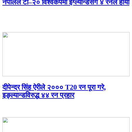
नेपालले टी–२० विश्वकपमा इंग्ल्यान्डसँग ४ रनले हार्यो
दीपेन्द्र सिंह ऐरीले २००० T20 रन पूरा गरे,
इङ्ल्यान्डविरुद्ध ४४ रन प्रहार