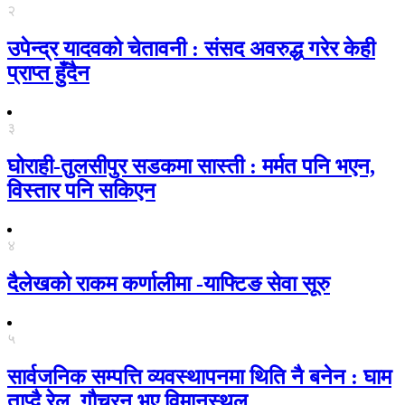
२
उपेन्द्र यादवको चेतावनी : संसद अवरुद्ध गरेर केही
प्राप्त हुँदैन
३
घोराही-तुलसीपुर सडकमा सास्ती : मर्मत पनि भएन,
विस्तार पनि सकिएन
४
दैलेखको राकम कर्णालीमा -याफ्टिङ सेवा सूरु
५
सार्वजनिक सम्पत्ति व्यवस्थापनमा थिति नै बनेन : घाम
ताप्दै रेल, गौचरन भए विमानस्थल