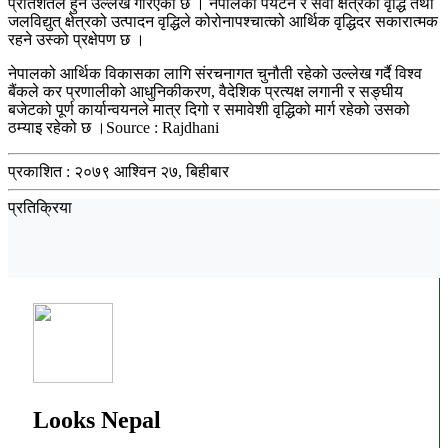
प्रतिशतले हुने उल्लेख गरिएको छ । नेपालको पर्यटन र सेवा क्षेत्रको वृद्धि तथा
जलविद्युत् क्षेत्रको उत्पादन वृद्धिले कोरोनापश्चात्को आर्थिक वृद्धिदर सकारात्मक
रहने उस्को प्रक्षेपण छ ।
नेपालको आर्थिक विकासका लागि संरचनागत चुनौती रहेको उल्लेख गर्दै विश्व
बैंकले कर प्रणालीको आधुनिकीकरण, वैदेशिक प्रत्यक्ष लगानी र सङ्घीय
बजेटको पूर्ण कार्यान्वयनले मात्र दिगो र समावेशी वृद्धिको मार्ग रहेको उसको
ठम्याइ रहेको छ ।Source : Rajdhani
प्रकाशित :
२०७९ आश्विन २७, बिहीबार
प्रतिक्रिया
Looks Nepal