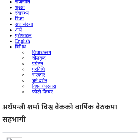
राजनीति
शुरक्षा
स्वास्थ्य
शिक्षा
संघ संस्था
अर्थ
प्रोफाइल
English
बिभिध
विचार/ब्लग
खेलकुद
पर्यटन
प्रविधि
सरकार
धर्म दर्शन
विश्व / प्रवास
फोटो फिचर
अर्थमन्त्री शर्मा विश्व बैंकको वार्षिक बैठकमा
सहभागी