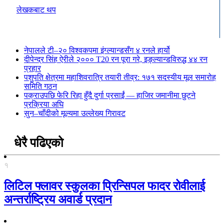
लेखकबाट थप
नेपालले टी–२० विश्वकपमा इंग्ल्यान्डसँग ४ रनले हार्यो
दीपेन्द्र सिंह ऐरीले २००० T20 रन पूरा गरे, इङ्ल्यान्डविरुद्ध ४४ रन
प्रहार
पशुपति क्षेत्रमा महाशिवरात्रि तयारी तीव्र: १७१ सदस्यीय मूल समारोह
समिति गठन
पक्राउपछि फेरि रिहा हुँदै दुर्गा प्रसाईं — हाजिर जमानीमा छुट्ने
प्रक्रिया अघि
सुन–चाँदीको मूल्यमा उल्लेख्य गिरावट
धेरै पढिएको
१
लिटिल फ्लावर स्कुलका प्रिन्सिपल फादर रोवीलाई
अन्तर्राष्ट्रिय अवार्ड प्रदान