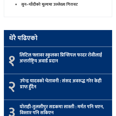
सुन–चाँदीको मूल्यमा उल्लेख्य गिरावट
धेरै पढिएको
१
लिटिल फ्लावर स्कुलका प्रिन्सिपल फादर रोवीलाई
अन्तर्राष्ट्रिय अवार्ड प्रदान
२
उपेन्द्र यादवको चेतावनी : संसद अवरुद्ध गरेर केही
प्राप्त हुँदैन
३
घोराही-तुलसीपुर सडकमा सास्ती : मर्मत पनि भएन,
विस्तार पनि सकिएन