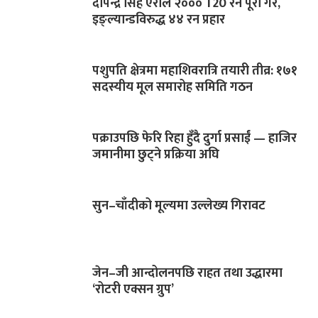
दीपेन्द्र सिंह ऐरीले २००० T20 रन पूरा गरे,
इङ्ल्यान्डविरुद्ध ४४ रन प्रहार
पशुपति क्षेत्रमा महाशिवरात्रि तयारी तीव्र: १७१
सदस्यीय मूल समारोह समिति गठन
पक्राउपछि फेरि रिहा हुँदै दुर्गा प्रसाईं — हाजिर
जमानीमा छुट्ने प्रक्रिया अघि
सुन–चाँदीको मूल्यमा उल्लेख्य गिरावट
जेन–जी आन्दोलनपछि राहत तथा उद्धारमा
‘रोटरी एक्सन ग्रुप’