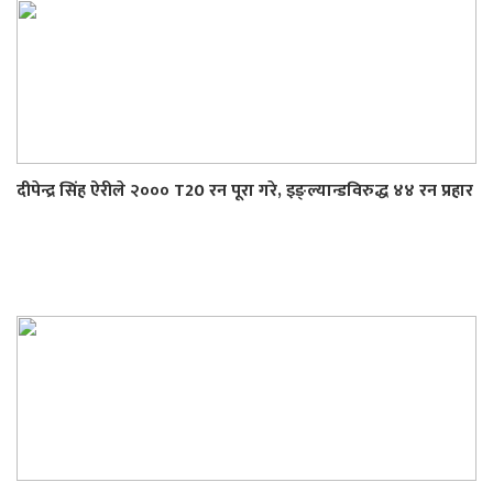
दीपेन्द्र सिंह ऐरीले २००० T20 रन पूरा गरे, इङ्ल्यान्डविरुद्ध ४४ रन प्रहार