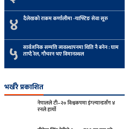
४
दैलेखको राकम कर्णालीमा -याफ्टिङ सेवा सूरु
५
सार्वजनिक सम्पत्ति व्यवस्थापनमा थिति नै बनेन : घाम
ताप्दै रेल, गौचरन भए विमानस्थल
भर्खरै प्रकाशित
नेपालले टी–२० विश्वकपमा इंग्ल्यान्डसँग ४
रनले हार्यो