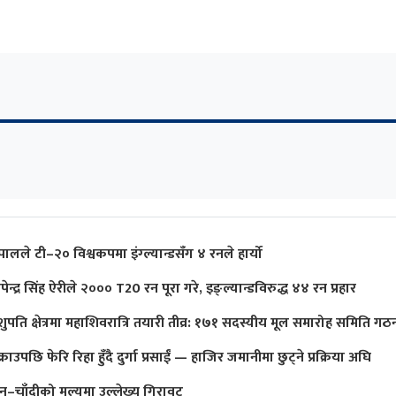
पालले टी–२० विश्वकपमा इंग्ल्यान्डसँग ४ रनले हार्यो
पेन्द्र सिंह ऐरीले २००० T20 रन पूरा गरे, इङ्ल्यान्डविरुद्ध ४४ रन प्रहार
शुपति क्षेत्रमा महाशिवरात्रि तयारी तीव्र: १७१ सदस्यीय मूल समारोह समिति गठ
्राउपछि फेरि रिहा हुँदै दुर्गा प्रसाईं — हाजिर जमानीमा छुट्ने प्रक्रिया अघि
ुन–चाँदीको मूल्यमा उल्लेख्य गिरावट