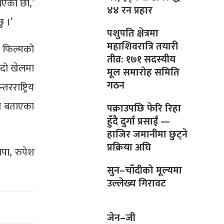
ाएका छौ,’
४४ रन प्रहार
ु ।’
पशुपति क्षेत्रमा
महाशिवरात्रि तयारी
ो फिल्मको
तीव्र: १७१ सदस्यीय
्दो खेलमा
मूल समारोह समिति
गठन
राष्ट्रिय
को बताएका
पक्राउपछि फेरि रिहा
हुँदै दुर्गा प्रसाईं —
हाजिर जमानीमा छुट्ने
प्रक्रिया अघि
ापा, रुपेश
सुन–चाँदीको मूल्यमा
उल्लेख्य गिरावट
जेन–जी