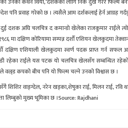
रेको उनको कथन थियो,‘दर्शकको लागि निकै दुख गरेर फिल्म बन
ेश पनि प्रवाह गरेको छ । त्यसैले आम दर्शकलाई हेर्न आग्रह गर्दछ
 दुई दशक अघि चलचित्र द कमान्डो खेलेका राजकुमार राईले त्य
९८६ मा दक्षिण कोरियामा सम्पन्न दशौँ एशियन खेलकुदमा तेक्वान
्षिण एशियाली खेलकुदमा स्वर्ण पदक प्राप्त गर्न सफल अन्तर
खेलाडी रहेका राईले यस पटक यो चलचित्र खेलसँग सम्बन्धित रहे
 वल्र्ड कपको बीच पनि यो फिल्म चल्ने उनको विश्वास छ ।
ँगै शिशिर वाङ्ग्देल, नरेन खड्का,शेषुका राई, मिलन राई, रवि थ
ु, सुष्मिता लिम्बुको मुख्य भूमिका छ ।Source: Rajdhani