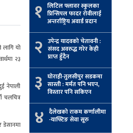
१
लिटिल फ्लावर स्कुलका
प्रिन्सिपल फादर रोवीलाई
अन्तर्राष्ट्रिय अवार्ड प्रदान
२
उपेन्द्र यादवको चेतावनी :
ो लागि यो
संसद अवरुद्ध गरेर केही
प्राप्त हुँदैन
ार्धमा २३
३
घोराही-तुलसीपुर सडकमा
सास्ती : मर्मत पनि भएन,
ुई नेपाली
विस्तार पनि सकिएन
ो चलचित्र
४
दैलेखको राकम कर्णालीमा
-याफ्टिङ सेवा सूरु
र डेसानमा