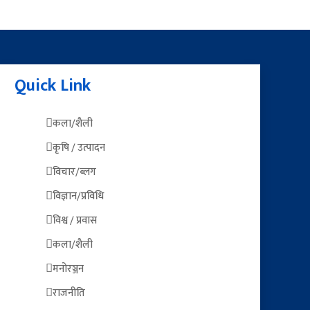
Quick Link
कला/शैली
कृषि / उत्पादन
विचार/ब्लग
विज्ञान/प्रविधि
विश्व / प्रवास
कला/शैली
मनोरञ्जन
राजनीति