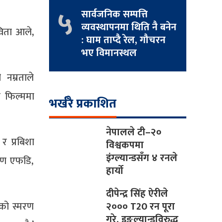
५
सार्वजनिक सम्पत्ति
व्यवस्थापनमा थिति नै बनेन
विता आले,
: घाम ताप्दै रेल, गौचरन
भए विमानस्थल
 नम्रताले
ो फिल्ममा
भर्खरै प्रकाशित
नेपालले टी–२०
र प्रबिशा
विश्वकपमा
इंग्ल्यान्डसँग ४ रनले
तरण एफडि,
हार्यो
दीपेन्द्र सिंह ऐरीले
एको स्मरण
२००० T20 रन पूरा
गरे, इङ्ल्यान्डविरुद्ध