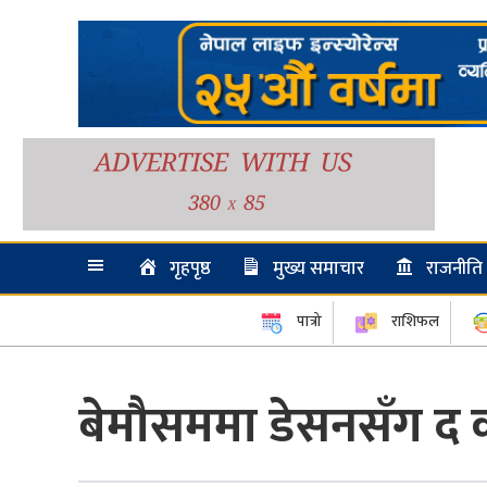
गृहपृष्ठ
मुख्य समाचार
राजनीति
पात्रो
राशिफल
बेमौसममा डेसनसँग द कम