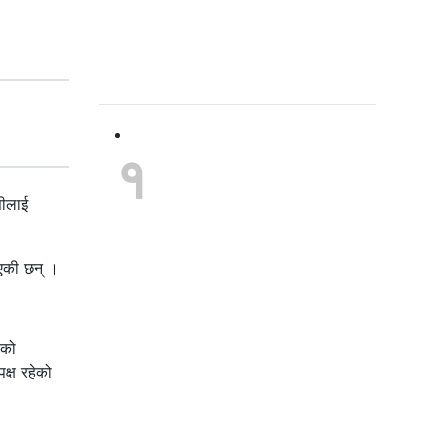
धेरै पढिएको
१
लिटिल फ्लावर
स्कुलका
सीलाई
प्रिन्सिपल
ाएकी छन् ।
फादर रोवीलाई
अन्तर्राष्ट्रिय
ेको
क्ष रहेको
अवार्ड प्रदान