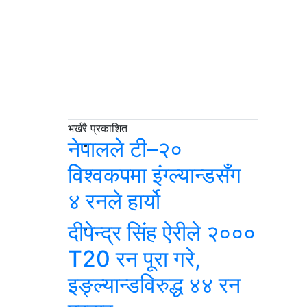
रेल, गौचरन
भए
विमानस्थल
भर्खरै प्रकाशित
नेपालले टी–२०
विश्वकपमा इंग्ल्यान्डसँग
४ रनले हार्यो
दीपेन्द्र सिंह ऐरीले २०००
T20 रन पूरा गरे,
इङ्ल्यान्डविरुद्ध ४४ रन