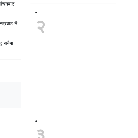
्वाचनबाट
२
उपेन्द्र
्त्रबाट नै
यादवको
्ध सबैमा
चेतावनी :
संसद अवरुद्ध
गरेर केही
प्राप्त हुँदैन
३
घोराही-