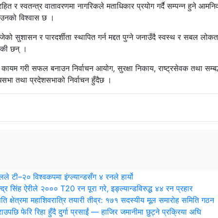
ित र स्वतन्त्र वातावरणमा नागरिकले मताधिकार प्रयोग गर्दै सम्पन्न हुने आमनिर
ने उनको विश्वास छ ।
को सुशासन र पारदर्शीता स्थापित गर्न मद्दत पुग्ने जनाउँदै स्वस्थ र सबल लोकतन
ाएकी छन् ।
रण कायम गरी सफल बनाउन निर्वाचन आयोग, सुरक्षा निकाय, राष्ट्रसेवक तथा सम्बद
सभा तथा प्रदेशसभाको निर्वाचन हुँदैछ ।
लले टी–२० विश्वकपमा इंग्ल्यान्डसँग ४ रनले हार्यो
न्द्र सिंह ऐरीले २००० T20 रन पूरा गरे, इङ्ल्यान्डविरुद्ध ४४ रन प्रहार
पति क्षेत्रमा महाशिवरात्रि तयारी तीव्र: १७१ सदस्यीय मूल समारोह समिति गठन
ाउपछि फेरि रिहा हुँदै दुर्गा प्रसाईं — हाजिर जमानीमा छुट्ने प्रक्रिया अघि