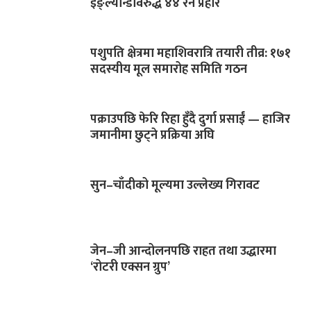
इङ्ल्यान्डविरुद्ध ४४ रन प्रहार
पशुपति क्षेत्रमा महाशिवरात्रि तयारी तीव्र: १७१
सदस्यीय मूल समारोह समिति गठन
पक्राउपछि फेरि रिहा हुँदै दुर्गा प्रसाईं — हाजिर
जमानीमा छुट्ने प्रक्रिया अघि
सुन–चाँदीको मूल्यमा उल्लेख्य गिरावट
जेन–जी आन्दोलनपछि राहत तथा उद्धारमा
‘रोटरी एक्सन ग्रुप’