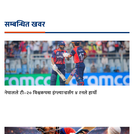
सम्बन्धित खवर
नेपालले टी–२० विश्वकपमा इंग्ल्यान्डसँग ४ रनले हार्यो