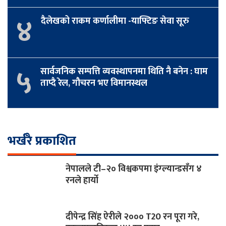
४
दैलेखको राकम कर्णालीमा -याफ्टिङ सेवा सूरु
५
सार्वजनिक सम्पत्ति व्यवस्थापनमा थिति नै बनेन : घाम
ताप्दै रेल, गौचरन भए विमानस्थल
भर्खरै प्रकाशित
नेपालले टी–२० विश्वकपमा इंग्ल्यान्डसँग ४
रनले हार्यो
दीपेन्द्र सिंह ऐरीले २००० T20 रन पूरा गरे,