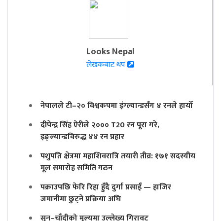
Looks Nepal
लेखकबाट थप
नेपालले टी–२० विश्वकपमा इंग्ल्यान्डसँग ४ रनले हार्यो
दीपेन्द्र सिंह ऐरीले २००० T20 रन पूरा गरे,
इङ्ल्यान्डविरुद्ध ४४ रन प्रहार
पशुपति क्षेत्रमा महाशिवरात्रि तयारी तीव्र: १७१ सदस्यीय
मूल समारोह समिति गठन
पक्राउपछि फेरि रिहा हुँदै दुर्गा प्रसाईं — हाजिर
जमानीमा छुट्ने प्रक्रिया अघि
सुन–चाँदीको मूल्यमा उल्लेख्य गिरावट