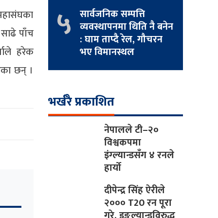
५
सार्वजनिक सम्पत्ति
महासंघका
व्यवस्थापनमा थिति नै बनेन
साढे पाँच
: घाम ताप्दै रेल, गौचरन
माले हरेक
भए विमानस्थल
ेका छन् ।
भर्खरै प्रकाशित
नेपालले टी–२०
विश्वकपमा
इंग्ल्यान्डसँग ४ रनले
हार्यो
दीपेन्द्र सिंह ऐरीले
२००० T20 रन पूरा
गरे, इङ्ल्यान्डविरुद्ध