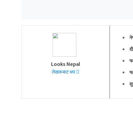
ने
दी
प
Looks Nepal
लेखकबाट थप
पक
स