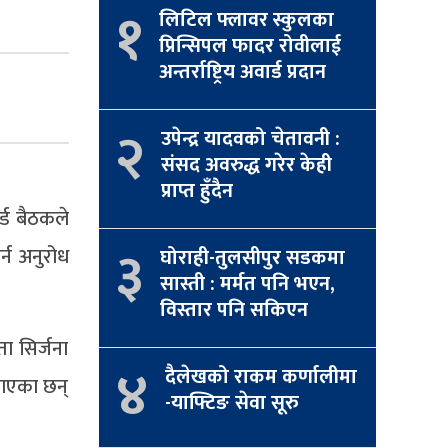
१
लिटिल फ्लावर स्कुलका
प्रिन्सिपल फादर रोवीलाई
अन्तर्राष्ट्रिय अवार्ड प्रदान
२
उपेन्द्र यादवको चेतावनी :
संसद अवरुद्ध गरेर केही
प्राप्त हुँदैन
र्ड बैठकले
३
र्न अनुरोध
घोराही-तुलसीपुर सडकमा
सास्ती : मर्मत पनि भएन,
विस्तार पनि सकिएन
ा सिर्जना
४
दैलेखको राकम कर्णालीमा
बताएका छन्
-याफ्टिङ सेवा सूरु