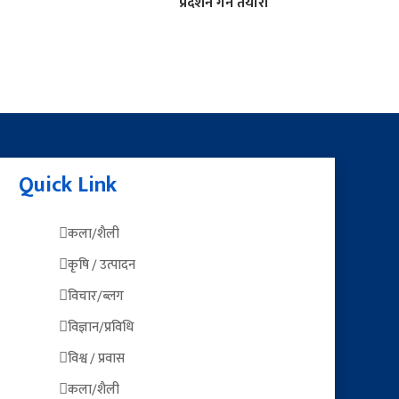
प्रदर्शन गर्ने तयारी
Quick Link
कला/शैली
कृषि / उत्पादन
विचार/ब्लग
विज्ञान/प्रविधि
विश्व / प्रवास
कला/शैली