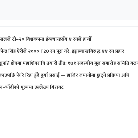
पालले टी–२० विश्वकपमा इंग्ल्यान्डसँग ४ रनले हार्यो
पेन्द्र सिंह ऐरीले २००० T20 रन पूरा गरे, इङ्ल्यान्डविरुद्ध ४४ रन प्रहार
शुपति क्षेत्रमा महाशिवरात्रि तयारी तीव्र: १७१ सदस्यीय मूल समारोह समिति गठ
्राउपछि फेरि रिहा हुँदै दुर्गा प्रसाईं — हाजिर जमानीमा छुट्ने प्रक्रिया अघि
ुन–चाँदीको मूल्यमा उल्लेख्य गिरावट