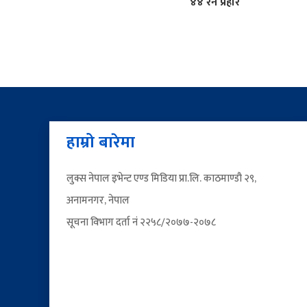
४४ रन प्रहार
हाम्रो बारेमा
लुक्स नेपाल इभेन्ट एण्ड मिडिया प्रा.लि. काठमाण्डौ २९,
अनामनगर, नेपाल
सूचना विभाग दर्ता नं २२५८/२०७७-२०७८