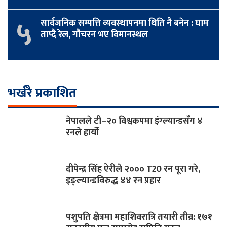
५
सार्वजनिक सम्पत्ति व्यवस्थापनमा थिति नै बनेन : घाम
ताप्दै रेल, गौचरन भए विमानस्थल
भर्खरै प्रकाशित
नेपालले टी–२० विश्वकपमा इंग्ल्यान्डसँग ४
रनले हार्यो
दीपेन्द्र सिंह ऐरीले २००० T20 रन पूरा गरे,
इङ्ल्यान्डविरुद्ध ४४ रन प्रहार
पशुपति क्षेत्रमा महाशिवरात्रि तयारी तीव्र: १७१