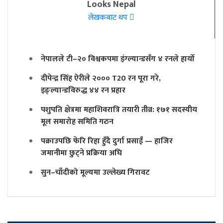
Looks Nepal
लेखकबाट थप
नेपालले टी–२० विश्वकपमा इंग्ल्यान्डसँग ४ रनले हार्यो
दीपेन्द्र सिंह ऐरीले २००० T20 रन पूरा गरे,
इङ्ल्यान्डविरुद्ध ४४ रन प्रहार
पशुपति क्षेत्रमा महाशिवरात्रि तयारी तीव्र: १७१ सदस्यीय
मूल समारोह समिति गठन
पक्राउपछि फेरि रिहा हुँदै दुर्गा प्रसाईं — हाजिर
जमानीमा छुट्ने प्रक्रिया अघि
सुन–चाँदीको मूल्यमा उल्लेख्य गिरावट