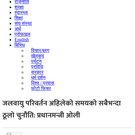
राजनीति
शुरक्षा
स्वास्थ्य
शिक्षा
संघ संस्था
अर्थ
प्रोफाइल
English
बिभिध
विचार/ब्लग
खेलकुद
पर्यटन
प्रविधि
सरकार
धर्म दर्शन
विश्व / प्रवास
फोटो फिचर
जलवायु परिवर्तन अहिलेको समयको सबैभन्दा
ठूलो चुनौति: प्रधानमन्त्री ओली