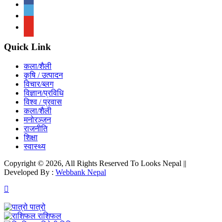
Quick Link
कला/शैली
कृषि / उत्पादन
विचार/ब्लग
विज्ञान/प्रविधि
विश्व / प्रवास
कला/शैली
मनोरञ्जन
राजनीति
शिक्षा
स्वास्थ्य
Copyright © 2026, All Rights Reserved To Looks Nepal ||
Developed By :
Webbank Nepal
पात्रो
राशिफल