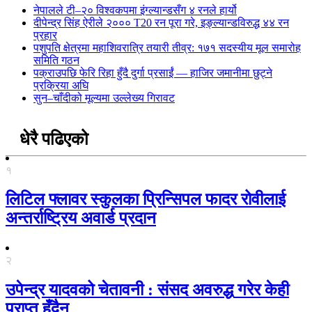
नेपालले टी–२० विश्वकपमा इंग्ल्यान्डसँग ४ रनले हार्यो
दीपेन्द्र सिंह ऐरीले २००० T20 रन पूरा गरे, इङ्ल्यान्डविरुद्ध ४४ रन
प्रहार
पशुपति क्षेत्रमा महाशिवरात्रि तयारी तीव्र: १७१ सदस्यीय मूल समारोह
समिति गठन
पक्राउपछि फेरि रिहा हुँदै दुर्गा प्रसाईं — हाजिर जमानीमा छुट्ने
प्रक्रिया अघि
सुन–चाँदीको मूल्यमा उल्लेख्य गिरावट
धेरै पढिएको
१
लिटिल फ्लावर स्कुलका प्रिन्सिपल फादर रोवीलाई
अन्तर्राष्ट्रिय अवार्ड प्रदान
२
उपेन्द्र यादवको चेतावनी : संसद अवरुद्ध गरेर केही
प्राप्त हुँदैन