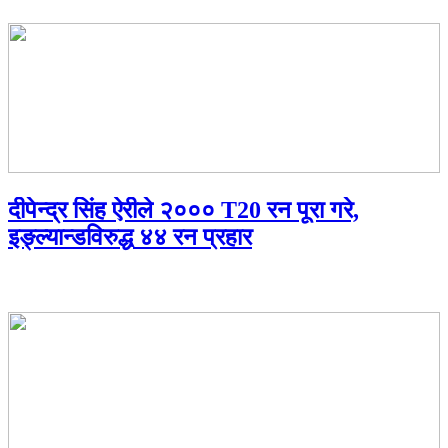
दीपेन्द्र सिंह ऐरीले २००० T20 रन पूरा गरे,
इङ्ल्यान्डविरुद्ध ४४ रन प्रहार