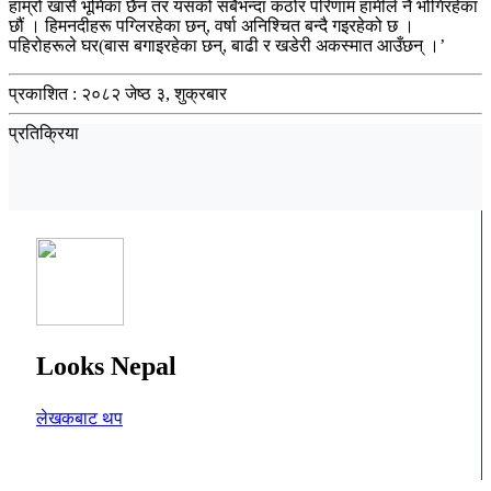
हाम्रो खासै भूमिका छैन तर यसको सबैभन्दा कठोर परिणाम हामीले नै भोगिरहेका
छौं । हिमनदीहरू पग्लिरहेका छन्, वर्षा अनिश्चित बन्दै गइरहेको छ ।
पहिरोहरूले घर(बास बगाइरहेका छन्, बाढी र खडेरी अकस्मात आउँछन् ।’
प्रकाशित :
२०८२ जेष्ठ ३, शुक्रबार
प्रतिक्रिया
Looks Nepal
लेखकबाट थप