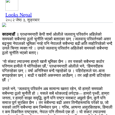
Looks Nepal
२०८२ जेष्ठ ३, शुक्रबार
काठमाडौं ।
प्रधानमन्त्री केपी शर्मा ओलीले जलवायु परिवर्तन अहिलेको
समयको सबैभन्दा ठूलो चुनौति भएको बताएका छन् ।जलवायु परिवर्तनको असर
बढ्नुमा नेपालको भूमिका नरहे पनि नेपाललै सबैभन्दा बढी क्षति व्यहोरिरहेको भन्दै
उनले चिन्ता व्यक्त गरे । उनले जलवायु परिवर्तन अहिलेको समयको सबैभन्दा
ठूलो चुनौति भएको बताए।
‘यो संकट ल्याउनमा हाम्रो खासै भूमिका छैन । तर यसको सबैभन्दा कठोर
परिणाम हामीले नै भोगिरहेका छौं,’ प्रधानमन्त्री ओलीले भने, ‘हिमनदीहरू
पग्लिरहेका छन् । वर्षा अनिश्चित बन्दै गइरहेको छ । पहिरोहरूले घर–बास
बगाइरहेका छन् । बाढी र खडेरी अकस्मात आउँछन् । तर अझै हामी डटिरहेका
छौं ।’
उनले भने, ‘जलवायु परिवर्तन अब सामान्य खतरा रहेन, यो हाम्रो समयको
सबैभन्दा ठूलो चुनौती हो । यसले सबै थोकलाई लपेट्छ— हाम्रो पृथ्वी, हाम्रा
जनता, र हाम्रो साझा समृद्धि, कुनै पनि राष्ट्र यसबाट अछुतो छैन, कुनै पनि
समाज पूर्ण सुरक्षित छैन । तर सबैभन्दा बढी असर तिनीहरूमाथि परेको छ, जो
यसको लागि सबैभन्दा कम जिम्मेवार छन् । गरिब, अत्यन्त असुरक्षितहरू, हिमाली
र कम विकसित राष्ट्रहरू, नेपाल पनि तीमध्ये एक हो । यो संकट ल्याउनमा