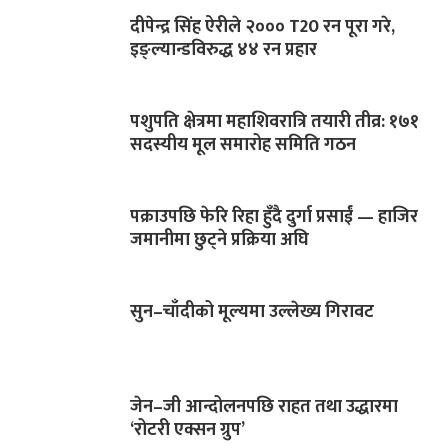
दीपेन्द्र सिंह ऐरीले २००० T20 रन पूरा गरे,
इङ्ल्यान्डविरुद्ध ४४ रन प्रहार
पशुपति क्षेत्रमा महाशिवरात्रि तयारी तीव्र: १७१
सदस्यीय मूल समारोह समिति गठन
पक्राउपछि फेरि रिहा हुँदै दुर्गा प्रसाईं — हाजिर
जमानीमा छुट्ने प्रक्रिया अघि
सुन–चाँदीको मूल्यमा उल्लेख्य गिरावट
जेन–जी आन्दोलनपछि राहत तथा उद्धारमा
‘रोटरी एक्सन ग्रुप’