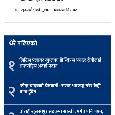
जमानीमा छुट्ने प्रक्रिया अघि
सुन–चाँदीको मूल्यमा उल्लेख्य गिरावट
धेरै पढिएको
१
लिटिल फ्लावर स्कुलका प्रिन्सिपल फादर रोवीलाई
अन्तर्राष्ट्रिय अवार्ड प्रदान
२
उपेन्द्र यादवको चेतावनी : संसद अवरुद्ध गरेर केही
प्राप्त हुँदैन
घोराही-तुलसीपुर सडकमा सास्ती : मर्मत पनि भएन,