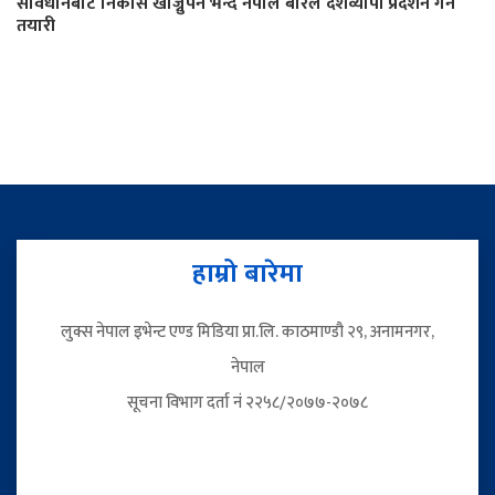
संविधानबाटै निकास खोज्नुपर्ने भन्दै नेपाल बारले देशव्यापी प्रदर्शन गर्ने
तयारी
हाम्रो बारेमा
लुक्स नेपाल इभेन्ट एण्ड मिडिया प्रा.लि. काठमाण्डौ २९, अनामनगर,
नेपाल
सूचना विभाग दर्ता नं २२५८/२०७७-२०७८