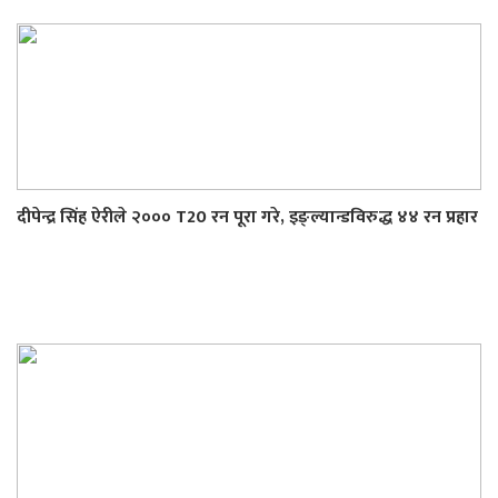
दीपेन्द्र सिंह ऐरीले २००० T20 रन पूरा गरे, इङ्ल्यान्डविरुद्ध ४४ रन प्रहार