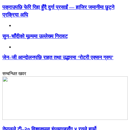
पक्राउपछि फेरि रिहा हुँदै दुर्गा प्रसाईं — हाजिर जमानीमा छुट्ने
प्रक्रिया अघि
सुन–चाँदीको मूल्यमा उल्लेख्य गिरावट
जेन–जी आन्दोलनपछि राहत तथा उद्धारमा ‘रोटरी एक्सन ग्रुप’
सम्बन्धित खवर
नेपालले टी–२० विश्वकपमा इंग्ल्यान्डसँग ४ रनले हार्यो