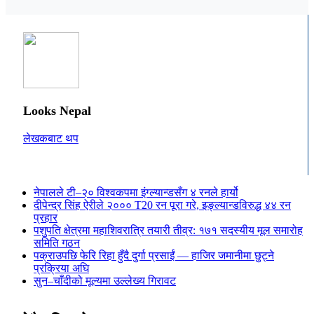
Looks Nepal
लेखकबाट थप
नेपालले टी–२० विश्वकपमा इंग्ल्यान्डसँग ४ रनले हार्यो
दीपेन्द्र सिंह ऐरीले २००० T20 रन पूरा गरे, इङ्ल्यान्डविरुद्ध ४४ रन
प्रहार
पशुपति क्षेत्रमा महाशिवरात्रि तयारी तीव्र: १७१ सदस्यीय मूल समारोह
समिति गठन
पक्राउपछि फेरि रिहा हुँदै दुर्गा प्रसाईं — हाजिर जमानीमा छुट्ने
प्रक्रिया अघि
सुन–चाँदीको मूल्यमा उल्लेख्य गिरावट