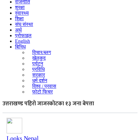
राजनीति
शुरक्षा
स्वास्थ्य
शिक्षा
संघ संस्था
अर्थ
प्रोफाइल
English
बिभिध
विचार/ब्लग
खेलकुद
पर्यटन
प्रविधि
सरकार
धर्म दर्शन
विश्व / प्रवास
फोटो फिचर
उत्तराखण्ड पहिरो जाजरकोटका १३ जना बेपत्ता
Looks Nepal