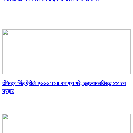
दीपेन्द्र सिंह ऐरीले २००० T20 रन पूरा गरे, इङ्ल्यान्डविरुद्ध ४४ रन
प्रहार