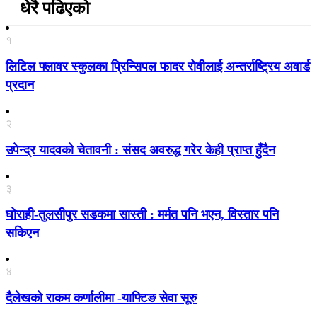
धेरै पढिएको
१
लिटिल फ्लावर स्कुलका प्रिन्सिपल फादर रोवीलाई अन्तर्राष्ट्रिय अवार्ड
प्रदान
२
उपेन्द्र यादवको चेतावनी : संसद अवरुद्ध गरेर केही प्राप्त हुँदैन
३
घोराही-तुलसीपुर सडकमा सास्ती : मर्मत पनि भएन, विस्तार पनि
सकिएन
४
दैलेखको राकम कर्णालीमा -याफ्टिङ सेवा सूरु