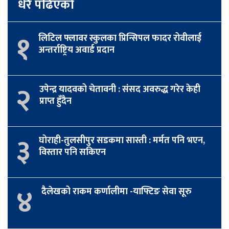
धेरै पढिएको
१
लिटिल फ्लावर स्कुलका प्रिन्सिपल फादर रोवीलाई
अन्तर्राष्ट्रिय अवार्ड प्रदान
२
उपेन्द्र यादवको चेतावनी : संसद अवरुद्ध गरेर केही
प्राप्त हुँदैन
३
घोराही-तुलसीपुर सडकमा सास्ती : मर्मत पनि भएन,
विस्तार पनि सकिएन
४
दैलेखको राकम कर्णालीमा -याफ्टिङ सेवा सूरु