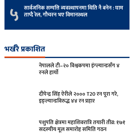
५
सार्वजनिक सम्पत्ति व्यवस्थापनमा थिति नै बनेन : घाम
ताप्दै रेल, गौचरन भए विमानस्थल
भर्खरै प्रकाशित
नेपालले टी–२० विश्वकपमा इंग्ल्यान्डसँग ४
रनले हार्यो
दीपेन्द्र सिंह ऐरीले २००० T20 रन पूरा गरे,
इङ्ल्यान्डविरुद्ध ४४ रन प्रहार
पशुपति क्षेत्रमा महाशिवरात्रि तयारी तीव्र: १७१
सदस्यीय मूल समारोह समिति गठन