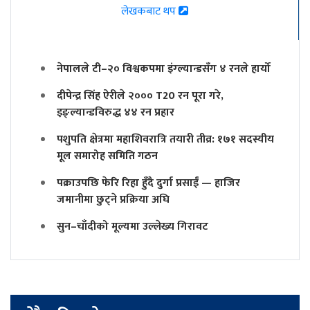
लेखकबाट थप
नेपालले टी–२० विश्वकपमा इंग्ल्यान्डसँग ४ रनले हार्यो
दीपेन्द्र सिंह ऐरीले २००० T20 रन पूरा गरे,
इङ्ल्यान्डविरुद्ध ४४ रन प्रहार
पशुपति क्षेत्रमा महाशिवरात्रि तयारी तीव्र: १७१ सदस्यीय
मूल समारोह समिति गठन
पक्राउपछि फेरि रिहा हुँदै दुर्गा प्रसाईं — हाजिर
जमानीमा छुट्ने प्रक्रिया अघि
सुन–चाँदीको मूल्यमा उल्लेख्य गिरावट