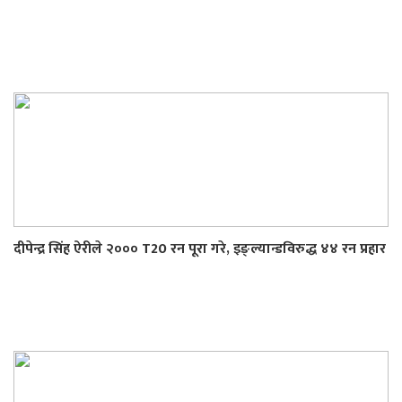
दीपेन्द्र सिंह ऐरीले २००० T20 रन पूरा गरे, इङ्ल्यान्डविरुद्ध ४४ रन प्रहार