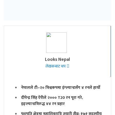
Looks Nepal
लेखकबाट थप
नेपालले टी–२० विश्वकपमा इंग्ल्यान्डसँग ४ रनले हार्यो
दीपेन्द्र सिंह ऐरीले २००० T20 रन पूरा गरे,
इङ्ल्यान्डविरुद्ध ४४ रन प्रहार
पशुपति क्षेत्रमा महाशिवरात्रि तयारी तीव्र: १७१ सदस्यीय