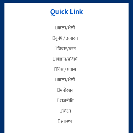
Quick Link
कला/शैली
कृषि / उत्पादन
विचार/ब्लग
विज्ञान/प्रविधि
विश्व / प्रवास
कला/शैली
मनोरञ्जन
राजनीति
शिक्षा
स्वास्थ्य