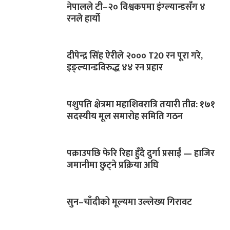
नेपालले टी–२० विश्वकपमा इंग्ल्यान्डसँग ४
रनले हार्यो
दीपेन्द्र सिंह ऐरीले २००० T20 रन पूरा गरे,
इङ्ल्यान्डविरुद्ध ४४ रन प्रहार
पशुपति क्षेत्रमा महाशिवरात्रि तयारी तीव्र: १७१
सदस्यीय मूल समारोह समिति गठन
पक्राउपछि फेरि रिहा हुँदै दुर्गा प्रसाईं — हाजिर
जमानीमा छुट्ने प्रक्रिया अघि
सुन–चाँदीको मूल्यमा उल्लेख्य गिरावट