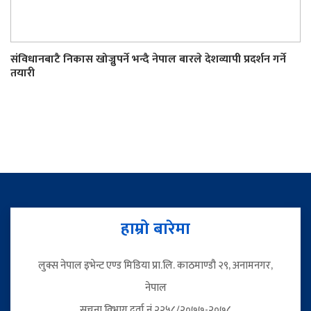
संविधानबाटै निकास खोज्नुपर्ने भन्दै नेपाल बारले देशव्यापी प्रदर्शन गर्ने
तयारी
हाम्रो बारेमा
लुक्स नेपाल इभेन्ट एण्ड मिडिया प्रा.लि. काठमाण्डौ २९, अनामनगर,
नेपाल
सूचना विभाग दर्ता नं २२५८/२०७७-२०७८