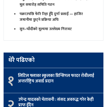
मूल समारोह समिति गठन
पक्राउपछि फेरि रिहा हुँदै दुर्गा प्रसाईं — हाजिर
जमानीमा छुट्ने प्रक्रिया अघि
सुन–चाँदीको मूल्यमा उल्लेख्य गिरावट
धेरै पढिएको
१
लिटिल फ्लावर स्कुलका प्रिन्सिपल फादर रोवीलाई
अन्तर्राष्ट्रिय अवार्ड प्रदान
२
उपेन्द्र यादवको चेतावनी : संसद अवरुद्ध गरेर केही
प्राप्त हुँदैन