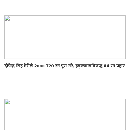
दीपेन्द्र सिंह ऐरीले २००० T20 रन पूरा गरे, इङ्ल्यान्डविरुद्ध ४४ रन प्रहार