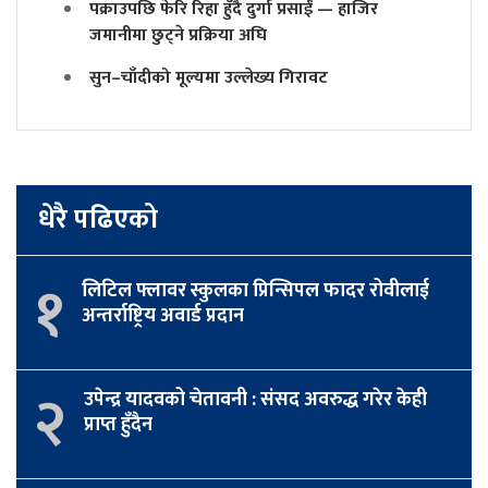
पक्राउपछि फेरि रिहा हुँदै दुर्गा प्रसाईं — हाजिर
जमानीमा छुट्ने प्रक्रिया अघि
सुन–चाँदीको मूल्यमा उल्लेख्य गिरावट
धेरै पढिएको
१
लिटिल फ्लावर स्कुलका प्रिन्सिपल फादर रोवीलाई
अन्तर्राष्ट्रिय अवार्ड प्रदान
२
उपेन्द्र यादवको चेतावनी : संसद अवरुद्ध गरेर केही
प्राप्त हुँदैन