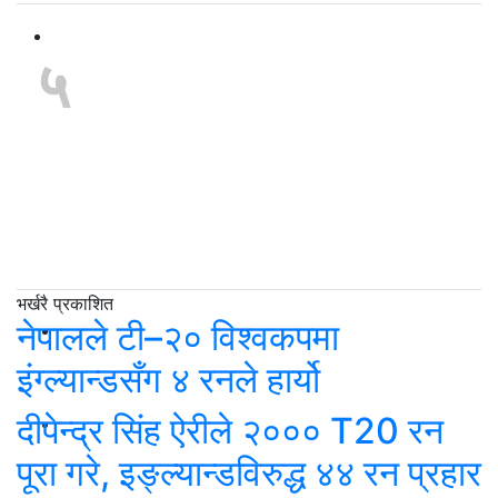
५
सार्वजनिक सम्पत्ति
व्यवस्थापनमा थिति नै
बनेन : घाम ताप्दै रेल,
गौचरन भए विमानस्थल
भर्खरै प्रकाशित
नेपालले टी–२० विश्वकपमा
इंग्ल्यान्डसँग ४ रनले हार्यो
दीपेन्द्र सिंह ऐरीले २००० T20 रन
पूरा गरे, इङ्ल्यान्डविरुद्ध ४४ रन प्रहार