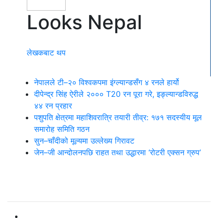
Looks Nepal
लेखकबाट थप
नेपालले टी–२० विश्वकपमा इंग्ल्यान्डसँग ४ रनले हार्यो
दीपेन्द्र सिंह ऐरीले २००० T20 रन पूरा गरे, इङ्ल्यान्डविरुद्ध
४४ रन प्रहार
पशुपति क्षेत्रमा महाशिवरात्रि तयारी तीव्र: १७१ सदस्यीय मूल
समारोह समिति गठन
सुन–चाँदीको मूल्यमा उल्लेख्य गिरावट
जेन–जी आन्दोलनपछि राहत तथा उद्धारमा ‘रोटरी एक्सन ग्रुप’
धेरै पढिएको